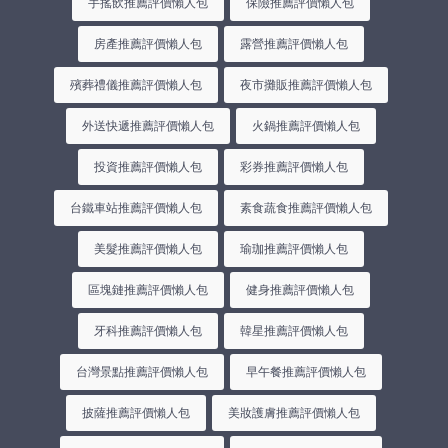
手搖飲推薦評價懶人包
保險推薦評價懶人包
房產推薦評價懶人包
露營推薦評價懶人包
殯葬禮儀推薦評價懶人包
夜市攤販推薦評價懶人包
外送快遞推薦評價懶人包
火鍋推薦評價懶人包
投資推薦評價懶人包
彩券推薦評價懶人包
台鐵車站推薦評價懶人包
素食蔬食推薦評價懶人包
美髮推薦評價懶人包
瑜珈推薦評價懶人包
區塊鏈推薦評價懶人包
健身推薦評價懶人包
牙科推薦評價懶人包
韓星推薦評價懶人包
台灣景點推薦評價懶人包
早午餐推薦評價懶人包
披薩推薦評價懶人包
美妝護膚推薦評價懶人包