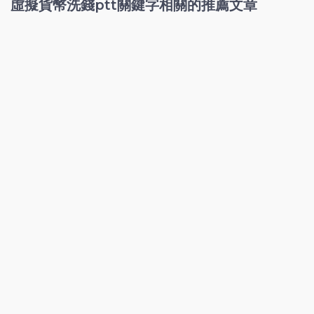
虛擬貨幣洗錢ptt關鍵字相關的推薦文章