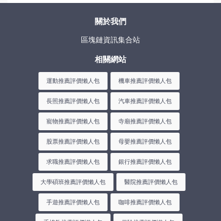
關於我們
區塊鏈資訊集合站
相關網站
運動推薦評價懶人包
機車推薦評價懶人包
長照推薦評價懶人包
汽車推薦評價懶人包
寵物推薦評價懶人包
寺廟推薦評價懶人包
股票推薦評價懶人包
母嬰推薦評價懶人包
求職推薦評價懶人包
銀行推薦評價懶人包
大學碩班推薦評價懶人包
醫院推薦評價懶人包
手遊推薦評價懶人包
咖啡推薦評價懶人包