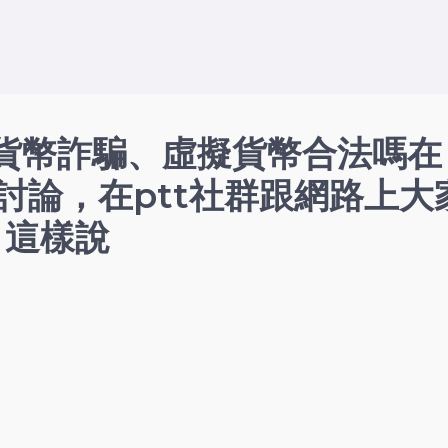
貨幣詐騙、虛擬貨幣合法嗎在
評價與討論，在ptt社群跟網路上大
這樣說