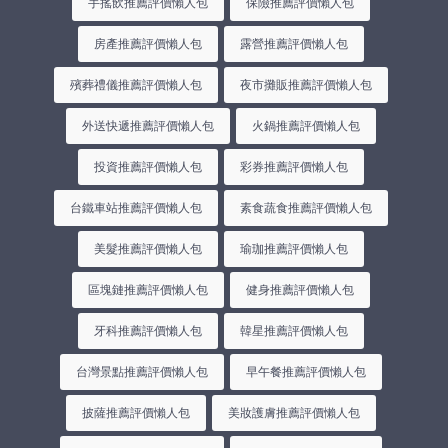
手搖飲推薦評價懶人包
保險推薦評價懶人包
房產推薦評價懶人包
露營推薦評價懶人包
殯葬禮儀推薦評價懶人包
夜市攤販推薦評價懶人包
外送快遞推薦評價懶人包
火鍋推薦評價懶人包
投資推薦評價懶人包
彩券推薦評價懶人包
台鐵車站推薦評價懶人包
素食蔬食推薦評價懶人包
美髮推薦評價懶人包
瑜珈推薦評價懶人包
區塊鏈推薦評價懶人包
健身推薦評價懶人包
牙科推薦評價懶人包
韓星推薦評價懶人包
台灣景點推薦評價懶人包
早午餐推薦評價懶人包
披薩推薦評價懶人包
美妝護膚推薦評價懶人包